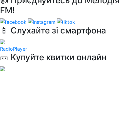
👍 Приєднуйтесь до Мелодія
FM!
📱 Слухайте зі смартфона
RadioPlayer
🎫 Купуйте квитки онлайн