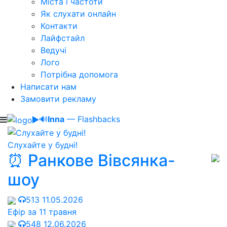
Міста і частоти
Як слухати онлайн
Контакти
Лайфстайл
Ведучі
Лого
Потрібна допомога
Написати нам
Замовити рекламу
🔊
Inna
— Flashbacks
Слухайте у будні!
⏰ Ранкове Вівсянка-
шоу
513
11.05.2026
Ефір за 11 травня
548
12.06.2026