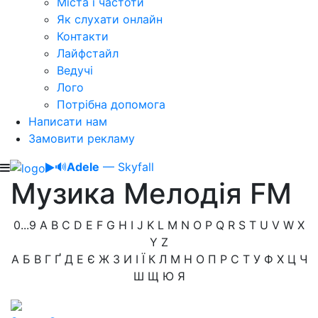
Міста і частоти
Як слухати онлайн
Контакти
Лайфстайл
Ведучі
Лого
Потрібна допомога
Написати нам
Замовити рекламу
🔊
Adele
— Skyfall
Музика Мелодія FM
0...9
A
B
C
D
E
F
G
H
I
J
K
L
M
N
O
P
Q
R
S
T
U
V
W
X
Y
Z
А
Б
В
Г
Ґ
Д
Е
Є
Ж
З
И
І
Ї
К
Л
М
Н
О
П
Р
С
Т
У
Ф
Х
Ц
Ч
Ш
Щ
Ю
Я