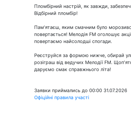
Пломбірний настрій, як завжди, забезпе
Відбірний пломбір!
Пам'ятаєш, яким смачним було морозиво
повертається! Мелодія FM оголошує акцію
повертаємо найсолодші спогади.
Реєструйся за формою нижче, обирай ул
розіграш від ведучих Мелодії FM. Щоп'
даруємо смак справжнього літа!
Заявки приймались до 00:00 31.07.2026
Офіційні правила участі