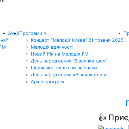
ys
Акції
Програми
Пр
сня?
Концерт “Мелодії Києва” 21 травня 2025
 FM
Мелодія вдячності
Новий Рік на Мелодія FM
День народження "Вівсянка-шоу"
Шевченко, якого ви не знали
День народження «Вівсянка-шоу»
Архів програм
о
👍 Приє