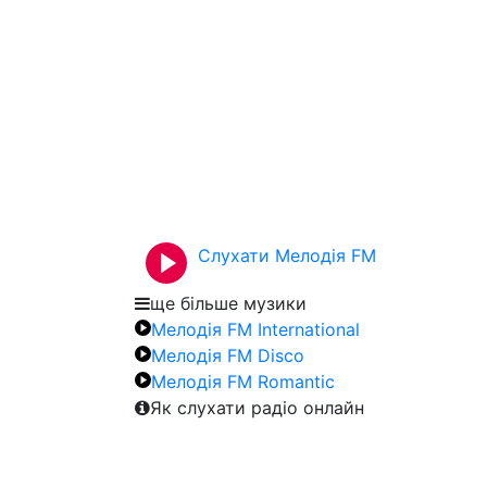
Слухати Мелодія FM
ще більше музики
Мелодія FM International
Мелодія FM Disco
Мелодія FM Romantic
Як слухати радіо онлайн