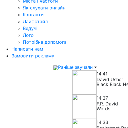
Міста і частоти
Як слухати онлайн
Контакти
Лайфстайл
Ведучі
Лого
Потрібна допомога
Написати нам
Замовити рекламу
Раніше звучали
14:41
David Usher
Black Black H
14:37
F.R. David
Words
14:33