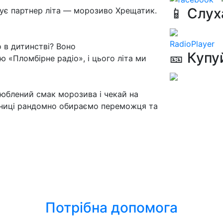
📱 Слух
чує партнер літа — морозиво Хрещатик.
RadioPlayer
 в дитинстві? Воно
🎫 Купу
 «Пломбірне радіо», і цього літа ми
юблений смак морозива і чекай на
ятниці рандомно обираємо переможця та
Потрібна допомога