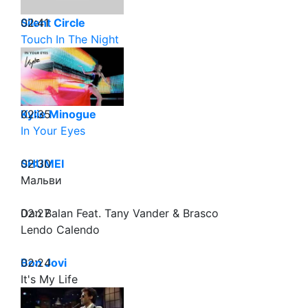
02:41
Silent Circle
Touch In The Night
02:35
Kylie Minogue
In Your Eyes
02:30
SHUMEI
Мальви
02:27
Dan Balan Feat. Tany Vander & Brasco
Lendo Calendo
02:24
Bon Jovi
It's My Life