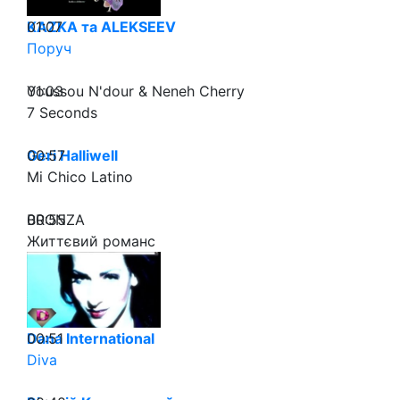
01:07
KAZKA та ALEKSEEV
Поруч
01:03
Youssou N'dour & Neneh Cherry
7 Seconds
00:57
Geri Halliwell
Mi Chico Latino
00:55
BRONZA
Життєвий романс
00:51
Dana International
Diva