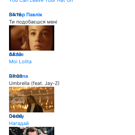
You Can Leave Your Hat On
04:16
Віктор Павлік
Ти подобаєшся мені
04:13
Alizee
Moi Lolita
04:09
Rihanna
Umbrella (feat. Jay-Z)
04:06
Domiy
Нагадай