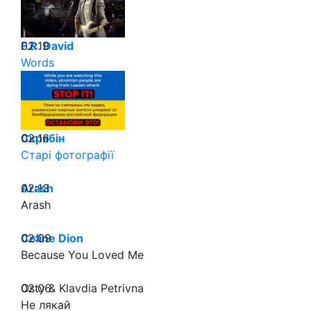
02:19
F.R. David
Words
02:16
Скрябін
Старі фотографії
02:13
Arash
Arash
02:09
Celine Dion
Because You Loved Me
02:06
Osty & Klavdia Petrivna
Не лякай