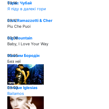
03:16
Тарас Чубай
Я піду в далекі гори
03:12
Eros Ramazzotti & Cher
Piu Che Puoi
03:08
Big Mountain
Baby, I Love Your Way
03:05
Максим Бородін
Без неї
03:03
Enrique Iglesias
Bailamos