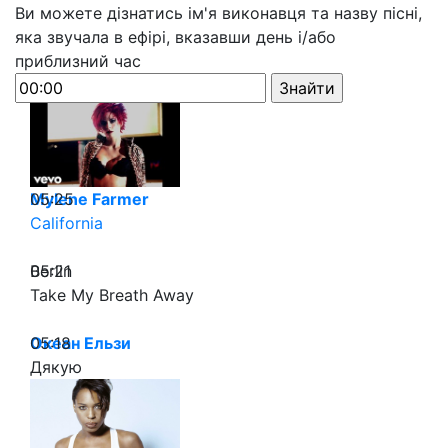
Ви можете дізнатись ім'я виконавця та назву пісні,
яка звучала в ефірі, вказавши день і/або
приблизний час
05:25
Mylene Farmer
California
05:21
Berlin
Take My Breath Away
05:18
Океан Ельзи
Дякую