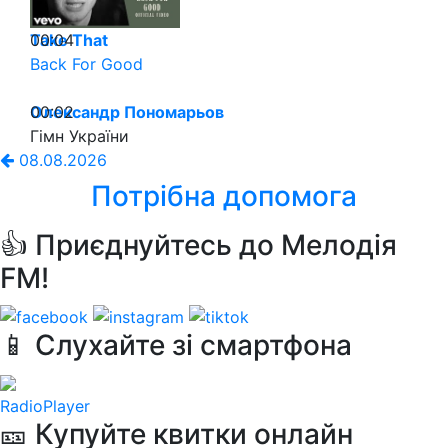
00:04
Take That
Back For Good
00:02
Олександр Пономарьов
Гімн України
08.08.2026
Потрібна допомога
👍 Приєднуйтесь до Мелодія
FM!
📱 Слухайте зі смартфона
RadioPlayer
🎫 Купуйте квитки онлайн