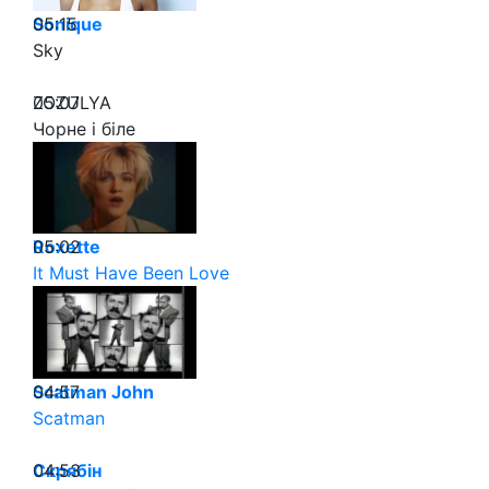
05:15
Sonique
Sky
05:07
ZOZULYA
Чорне і біле
05:02
Roxette
It Must Have Been Love
04:57
Scatman John
Scatman
04:53
Скрябін