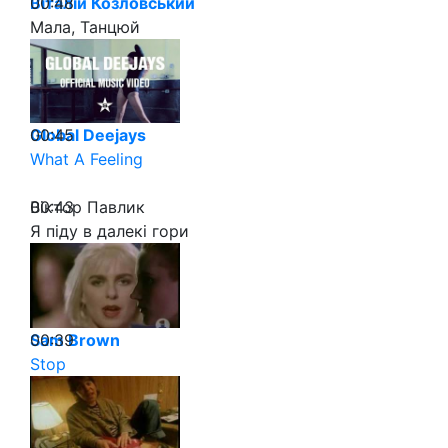
00:48
Віталій Козловський
Мала, Танцюй
00:45
Global Deejays
What A Feeling
00:43
Віктор Павлик
Я піду в далекі гори
00:39
Sam Brown
Stop