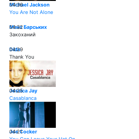
04:36
Michael Jackson
You Are Not Alone
04:32
Макс Барських
Закоханий
04:29
Dido
Thank You
04:25
Jessica Jay
Casablanca
04:21
Joe Cocker