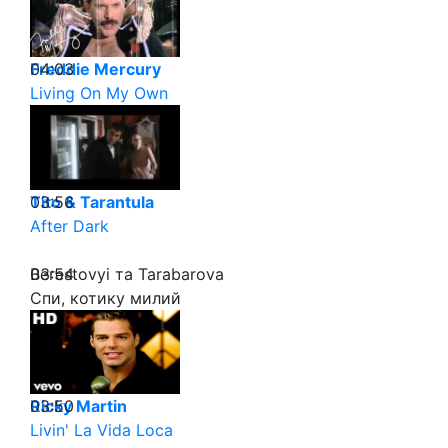
04:03
Freddie Mercury
Living On My Own
03:56
Tito & Tarantula
After Dark
03:54
Berestovyi та Tarabarova
Спи, котику милий
03:50
Ricky Martin
Livin' La Vida Loca