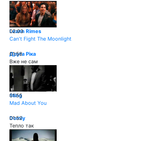
02:03
Leann Rimes
Can't Fight The Moonlight
01:58
Друга Рiка
Вже не сам
01:55
Sting
Mad About You
01:52
Domiy
Тепло так