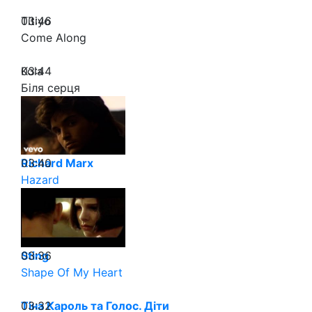
03:46
Titiyo
Come Along
03:44
Kola
Біля серця
03:40
Richard Marx
Hazard
03:36
Sting
Shape Of My Heart
03:32
Тіна Кароль та Голос. Діти