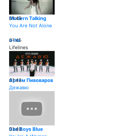
01:49
Modern Talking
You Are Not Alone
01:45
a-ha
Lifelines
01:43
Артем Пивоваров
Дежавю
01:40
Bad Boys Blue