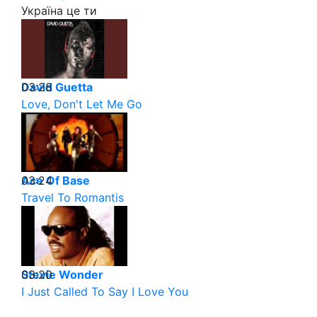
Україна це ти
03:28
David Guetta
Love, Don't Let Me Go
03:24
Ace Of Base
Travel To Romantis
03:20
Stevie Wonder
I Just Called To Say I Love You