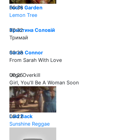
00:36
Fool's Garden
Lemon Tree
00:32
Христина Соловій
Тримай
00:28
Sarah Connor
From Sarah With Love
00:25
Urge Overkill
Girl, You'll Be A Woman Soon
00:22
Laid Back
Sunshine Reggae