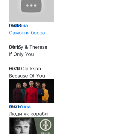
00:18
Гайтана
Самотня босса
00:15
Danny & Therese
If Only You
00:11
Kelly Clarkson
Because Of You
00:07
Антитіла
Люди як кораблі