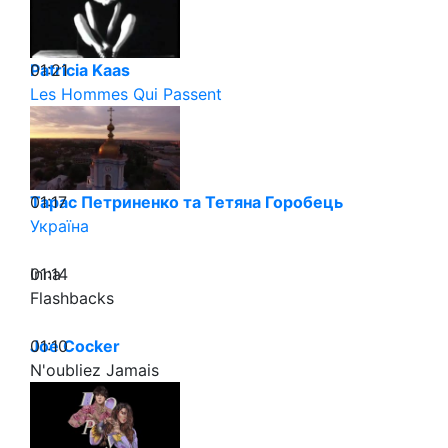
01:21
Patricia Kaas
Les Hommes Qui Passent
01:17
Тарас Петриненко та Тетяна Горобець
Україна
01:14
Inna
Flashbacks
01:10
Joe Cocker
N'oubliez Jamais