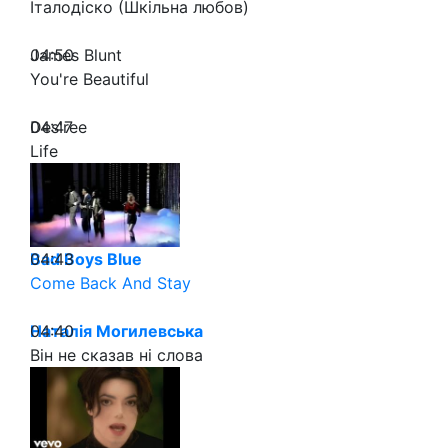
Італодіско (Шкільна любов)
04:50
James Blunt
You're Beautiful
04:47
Des'ree
Life
04:43
Bad Boys Blue
Come Back And Stay
04:40
Наталія Могилевська
Він не сказав ні слова