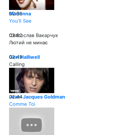
02:56
Madonna
You'll See
02:52
Святослав Вакарчук
Лютий не минає
02:49
Geri Halliwell
Calling
02:44
Jean-Jacques Goldman
Comme Toi