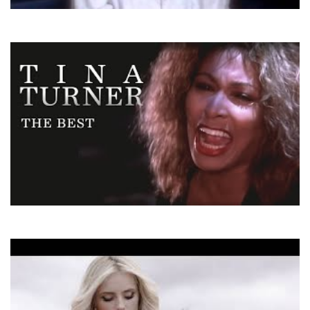
Fancy
Fools Cry
Tina Turner
The Best