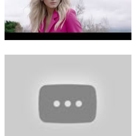
Ірина Федишин
Ти тільки мій