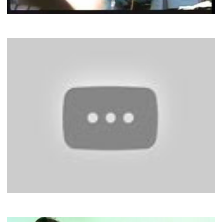
No Mercy
Missing
Modern Talking
Love Is Just A Breath Away