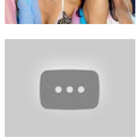
SMS
Любий кохай мене