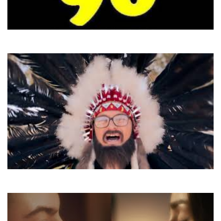
E-Rotic
Help Me Dr. Dick
Dzidzio
Я і Сара