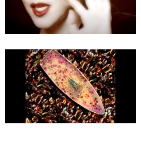
Madonna
You'll See
Ірина Білик
А я пливу