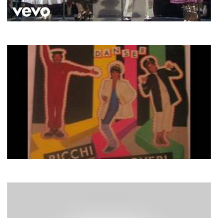
Boney M.
Ma Baker
Ricchi E Poveri
Akapulco