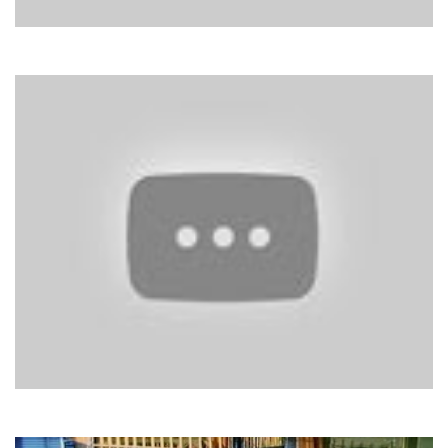
No Mercy
Hello How Are You
Гайтана
Самотня босса