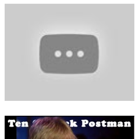
Арсен Мірзоян
Моя країна