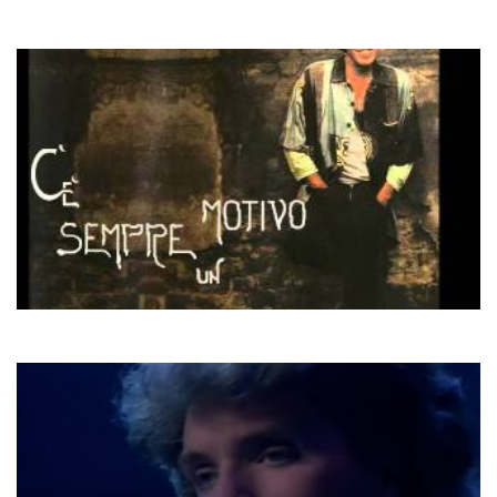
Віталій Козловський
Знаєш
Adriano Celentano
Stivali E Colbacco