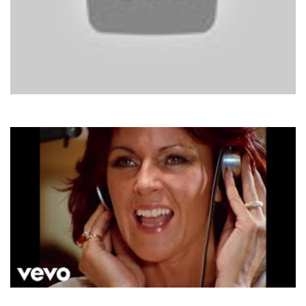
Pupo
Su Di Noi
ABBA