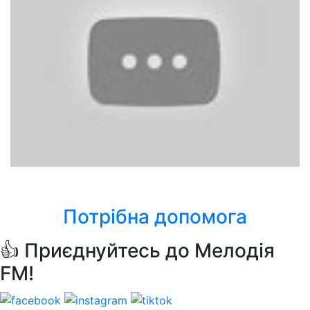
C.C. Catch
One Night's Not Enough
Потрібна допомога
👍 Приєднуйтесь до Мелодія
FM!