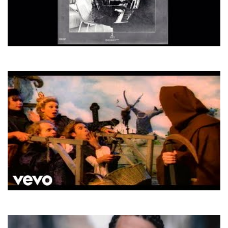
Toto Cutugno
Donna Mia
Army of lovers
Lit De Parade