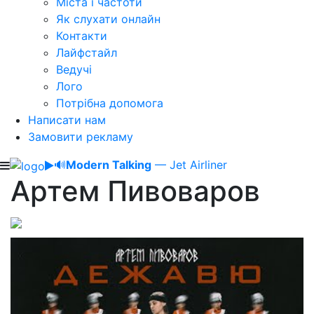
Міста і частоти
Як слухати онлайн
Контакти
Лайфстайл
Ведучі
Лого
Потрібна допомога
Написати нам
Замовити рекламу
🔊
Modern Talking
— Jet Airliner
Артем Пивоваров