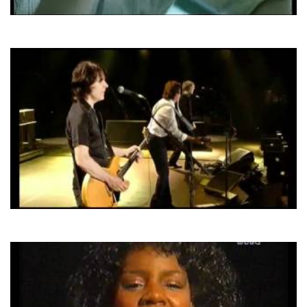
Lama
Моє Серце
Paul McCartney
Mrs. Vanderbilt