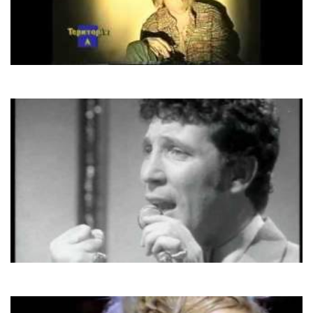
Лері Вінн
Ветер
Tom Jones
Delilah