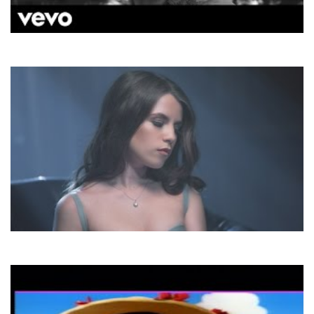
Hozier
Take Me To Church
Христина Соловій
Хто, як не ти