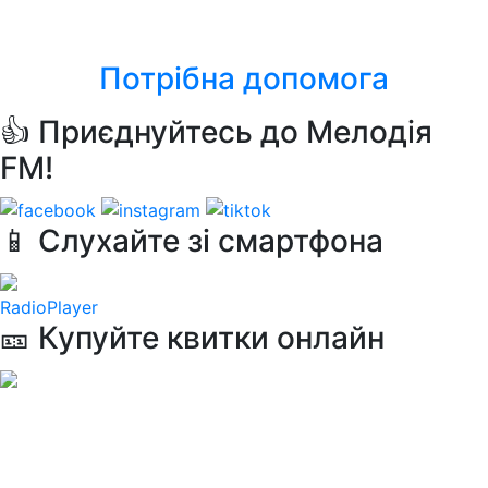
Ricchi E Poveri
Hasta La Vista
Потрібна допомога
👍 Приєднуйтесь до Мелодія
FM!
📱 Слухайте зі смартфона
RadioPlayer
🎫 Купуйте квитки онлайн