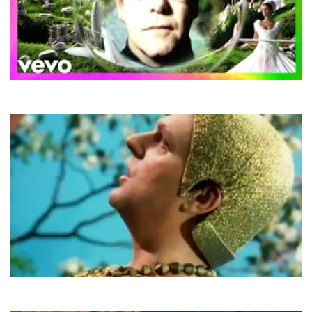
Elton John
Blessed
Erasure
Always