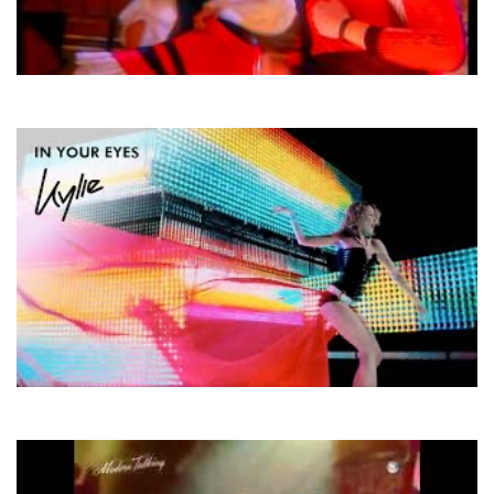
Erasure
Love To Hate You
Kylie Minogue
In Your Eyes