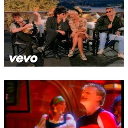
Roxette
How Do You Do!