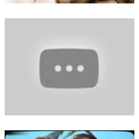
Jennifer Lopez
Ain't It Funny
Гайтана
Відшукаю