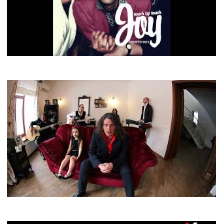
Joy
Valerie
Скрябін
Мам