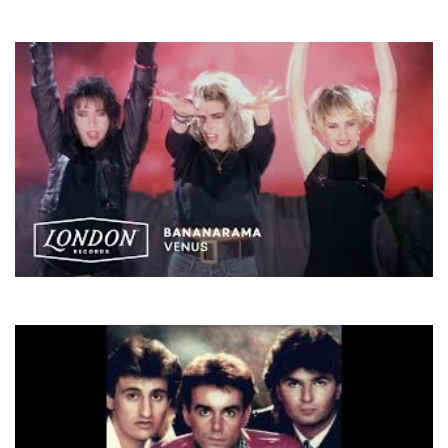
No Mercy
Missing
Bananarama
Venus