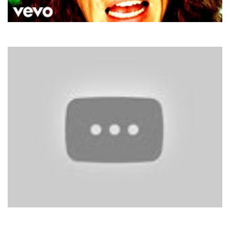
E-Type
Angels Crying
Corona
The Rhythm Of The Night