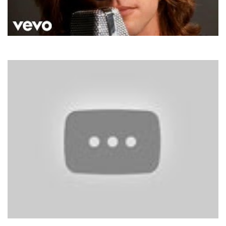
Bon Jovi
Always
Jeanette