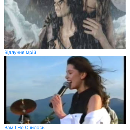
Вiдлуння мрiй
Вам І Не Снилось