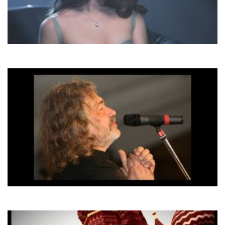
Христина Соловій
Хто, як не ти
Тарас Петриненко
Все буде гаразд