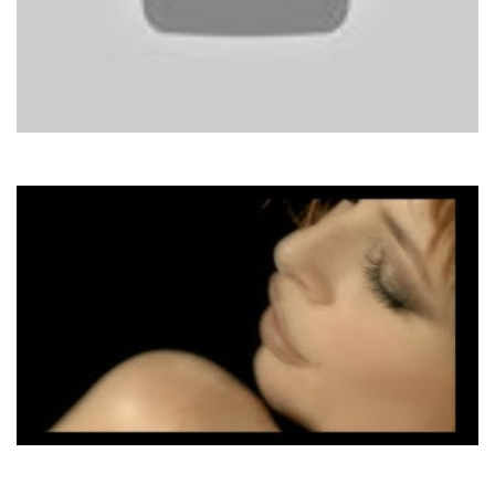
Joe Dassin
Les Champs Elysees
Mylene Farmer
L'Amour N'Est Rien...