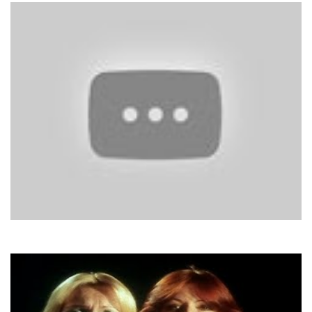
Lady Antebellum
A Holly Jolly Christmas