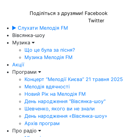
Поділіться з друзями!
Facebook
Twitter
Слухати Мелодія FM
Вівсянка-шоу
Музика
Що це була за пісня?
Музика Мелодія FM
Акції
Програми
Концерт “Мелодії Києва” 21 травня 2025
Мелодія вдячності
Новий Рік на Мелодія FM
День народження "Вівсянка-шоу"
Шевченко, якого ви не знали
День народження «Вівсянка-шоу»
Архів програм
Про радіо