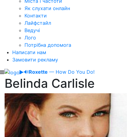
Міста і частоти
Як слухати онлайн
Контакти
Лайфстайл
Ведучі
Лого
Потрібна допомога
Написати нам
Замовити рекламу
🔊
Roxette
— How Do You Do!
Belinda Carlisle