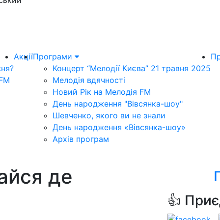
ський
Акції
Програми
Пр
сня?
Концерт “Мелодії Києва” 21 травня 2025
 FM
Мелодія вдячності
Новий Рік на Мелодія FM
День народження "Вівсянка-шоу"
Шевченко, якого ви не знали
День народження «Вівсянка-шоу»
Архів програм
айся де
👍 Приє