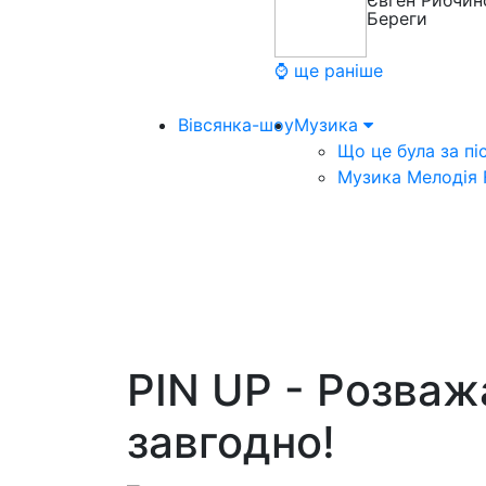
Євген Рибчин
Береги
⌚ ще раніше
Вівсянка-шоу
Музика
Що це була за пі
Музика Мелодія
PIN UP - Розваж
завгодно!