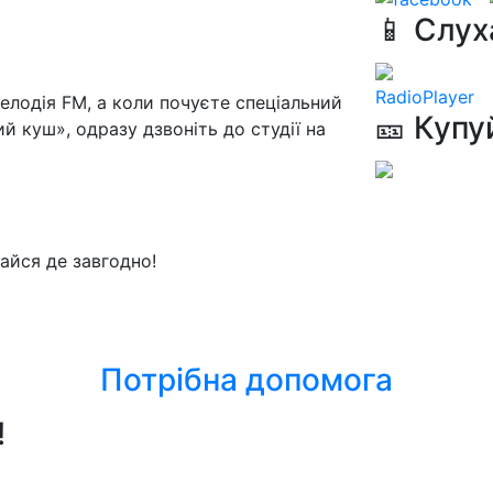
📱 Слух
RadioPlayer
лодія FМ, а коли почуєте спеціальний
🎫 Купу
й куш», одразу дзвоніть до студії на
айся де завгодно!
Потрібна допомога
!