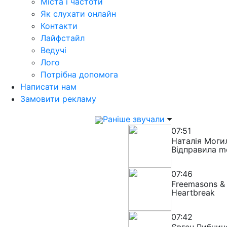
Міста і частоти
Як слухати онлайн
Контакти
Лайфстайл
Ведучі
Лого
Потрібна допомога
Написати нам
Замовити рекламу
Раніше звучали
07:51
Наталія Моги
Відправила m
07:46
Freemasons & 
Heartbreak
07:42