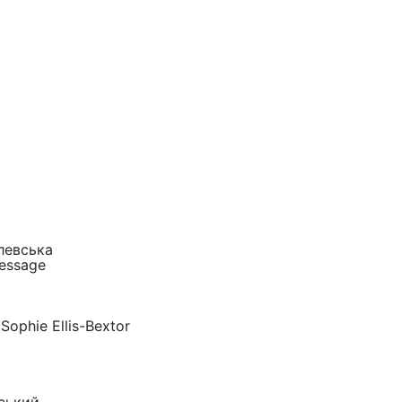
левська
essage
Sophie Ellis-Bextor