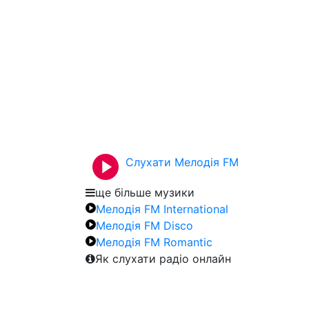
Слухати Мелодія FM
ще більше музики
Мелодія FM International
Мелодія FM Disco
Мелодія FM Romantic
Як слухати радіо онлайн