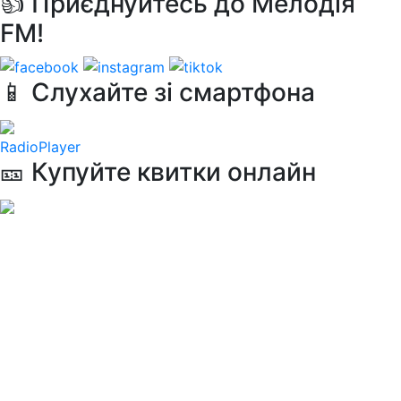
👍 Приєднуйтесь до Мелодія
FM!
📱 Слухайте зі смартфона
RadioPlayer
🎫 Купуйте квитки онлайн