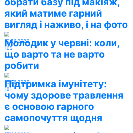
обрати базу під макіяж,
який матиме гарний
вигляд і наживо, і на фото
Молодик у червні: коли,
19.06.2026
165
що варто та не варто
робити
Підтримка імунітету:
15.06.2026
181
чому здорове травлення
є основою гарного
самопочуття щодня