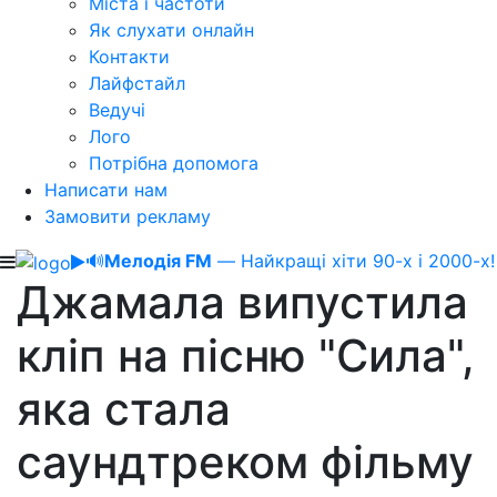
Міста і частоти
Як слухати онлайн
Контакти
Лайфстайл
Ведучі
Лого
Потрібна допомога
Написати нам
Замовити рекламу
🔊
Мелодія FM
— Найкращі хіти 90-х і 2000-х!
Джамала випустила
кліп на пісню "Сила",
яка стала
саундтреком фільму