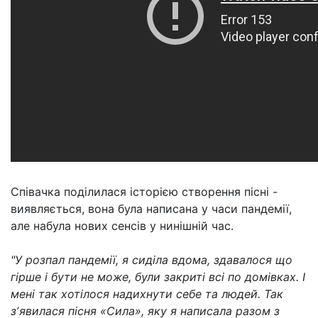
Співачка поділилася історією створення пісні -
виявляється, вона була написана у часи пандемії,
але набула нових сенсів у нинішній час.
"У розпал пандемії, я сиділа вдома, здавалося що
гірше і бути не може, були закриті всі по домівках. І
мені так хотілося надихнути себе та людей. Так
зʼявилася пісня «Сила», яку я написала разом з