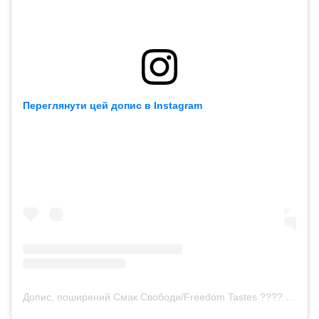
Переглянути цей допис в Instagram
Допис, поширений Смак Свободи/Freedom Tastes ???? (@smaksvobody.film)