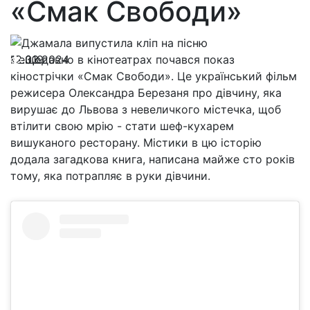
«Смак Свободи»
12.03.2024
Нещодавно в кінотеатрах почався показ
319
кінострічки «Смак Свободи». Це український фільм
режисера Олександра Березаня про дівчину, яка
вирушає до Львова з невеличкого містечка, щоб
втілити свою мрію - стати шеф-кухарем
вишуканого ресторану. Містики в цю історію
додала загадкова книга, написана майже сто років
тому, яка потрапляє в руки дівчини.