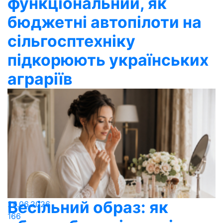
функціональний, як
бюджетні автопілоти на
сільгосптехніку
підкорюють українських
аграріїв
Весільний образ: як
26.06.2026
166