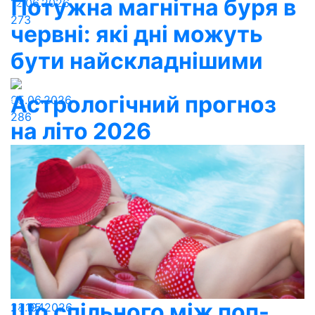
Потужна магнітна буря в
12.06.2026
273
червні: які дні можуть
бути найскладнішими
Астрологічний прогноз
05.06.2026
286
на літо 2026
Що спільного між поп-
28.05.2026
194