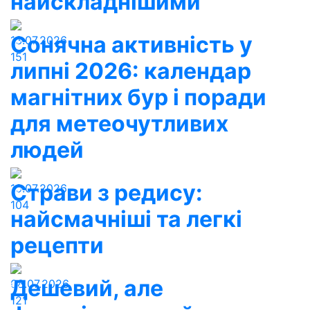
найскладнішими
Сонячна активність у
13.07.2026
151
липні 2026: календар
магнітних бур і поради
для метеочутливих
людей
Страви з редису:
10.07.2026
104
найсмачніші та легкі
рецепти
Дешевий, але
08.07.2026
121