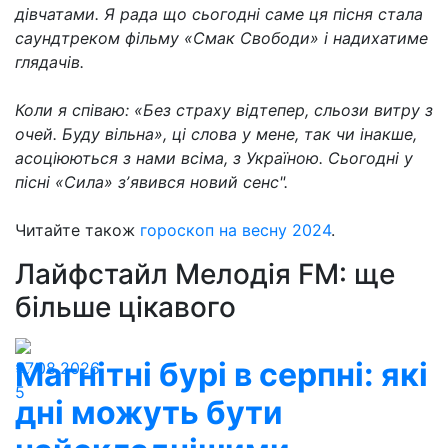
дівчатами. Я рада що сьогодні саме ця пісня стала
саундтреком фільму «Смак Свободи» і надихатиме
глядачів.
Коли я співаю: «Без страху відтепер, сльози витру з
очей. Буду вільна», ці слова у мене, так чи інакше,
асоціюються з нами всіма, з Україною. Сьогодні у
пісні «Сила» зʼявився новий сенс".
Читайте також
гороскоп на весну 2024
.
Лайфстайл Мелодія FM: ще
більше цікавого
Магнітні бурі в серпні: які
07.08.2026
5
дні можуть бути