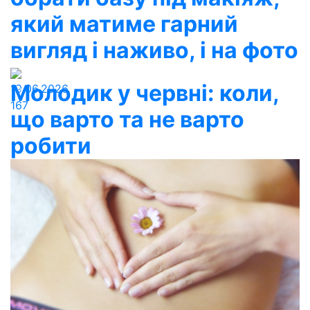
який матиме гарний
вигляд і наживо, і на фото
Молодик у червні: коли,
19.06.2026
167
що варто та не варто
робити