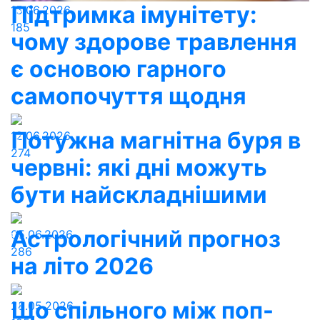
Підтримка імунітету:
15.06.2026
185
чому здорове травлення
є основою гарного
самопочуття щодня
Потужна магнітна буря в
12.06.2026
274
червні: які дні можуть
бути найскладнішими
Астрологічний прогноз
05.06.2026
286
на літо 2026
Що спільного між поп-
28.05.2026