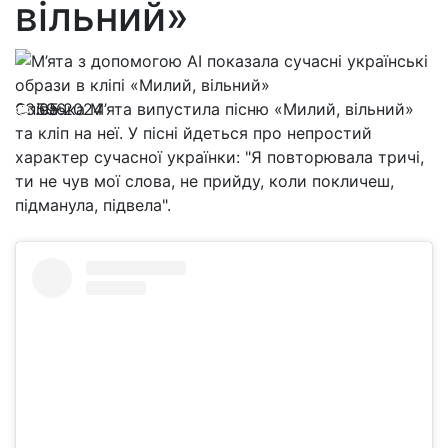
вільний»
03.05.2024
Співачка М’ята випустила пісню «Милий, вільний»
596
та кліп на неї. У пісні йдеться про непростий
характер сучасної українки: "Я повторювала тричі,
ти не чув мої слова, не прийду, коли покличеш,
підманула, підвела".