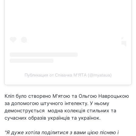
Публикация от Співачка М‘ЯТА (@myataua)
Кліп було створено М'ятою та Ольгою Навроцькою
за допомогою штучного інтелекту. У ньому
демонструється модна колекція стильних та
сучасних образів українців та українок.
"Я дуже хотіла поділитися з вами цією піснею і