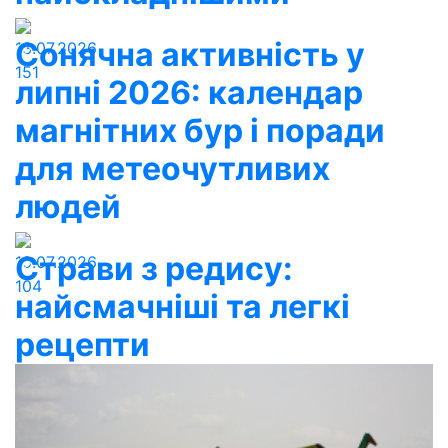
Сонячна активність у
13.07.2026
151
липні 2026: календар
магнітних бур і поради
для метеочутливих
людей
Страви з редису:
10.07.2026
104
найсмачніші та легкі
рецепти