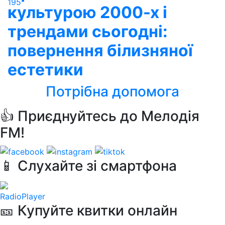
195
культурою 2000-х і
трендами сьогодні:
повернення білизняної
естетики
Потрібна допомога
👍 Приєднуйтесь до Мелодія
FM!
📱 Слухайте зі смартфона
RadioPlayer
🎫 Купуйте квитки онлайн