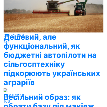
Дешевий, але
08.07.2026
121
функціональний, як
бюджетні автопілоти на
сільгосптехніку
підкорюють українських
аграріїв
Весільний образ: як
26.06.2026
166
обрати базу під макіяж,