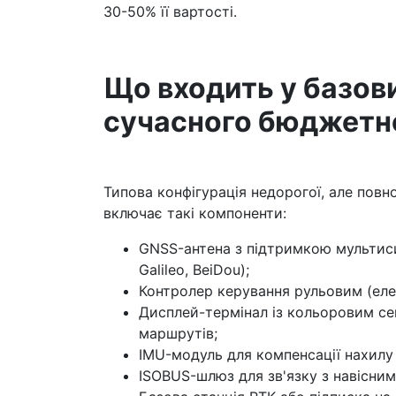
30-50% її вартості.
Що входить у базов
сучасного бюджетно
Типова конфігурація недорогої, але повн
включає такі компоненти:
GNSS-антена з підтримкою мультис
Galileo, BeiDou);
Контролер керування рульовим (еле
Дисплей-термінал із кольоровим с
маршрутів;
IMU-модуль для компенсації нахилу 
ISOBUS-шлюз для зв'язку з навісни