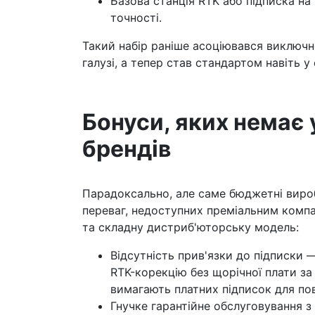
Базова станція RTK або підписка н
точності.
Такий набір раніше асоціювався виключн
галузі, а тепер став стандартом навіть у
Бонуси, яких немає 
брендів
Парадоксально, але саме бюджетні виро
переваг, недоступних преміальним компа
та складну дистриб'юторську модель:
Відсутність прив'язки до підписки
RTK-корекцію без щорічної плати за 
вимагають платних підписок для пов
Гнучке гарантійне обслуговування 