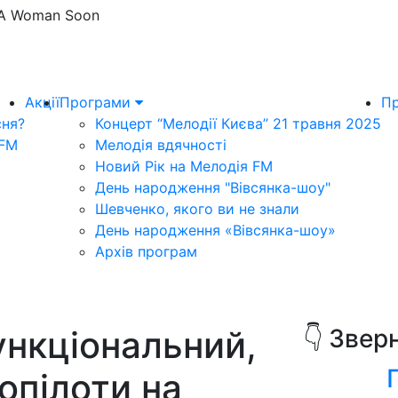
Be A Woman Soon
Акції
Програми
Пр
сня?
Концерт “Мелодії Києва” 21 травня 2025
 FM
Мелодія вдячності
Новий Рік на Мелодія FM
День народження "Вівсянка-шоу"
Шевченко, якого ви не знали
День народження «Вівсянка-шоу»
Архів програм
ункціональний,
👇 Звер
опілоти на