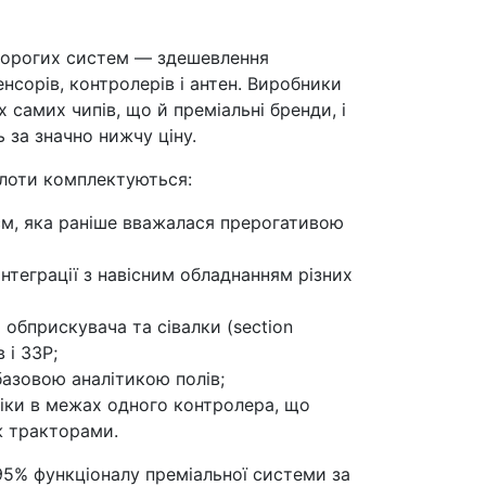
дорогих систем — здешевлення
нсорів, контролерів і антен. Виробники
самих чипів, що й преміальні бренди, і
 за значно нижчу ціну.
ілоти комплектуються:
 см, яка раніше вважалася прерогативою
теграції з навісним обладнанням різних
обприскувача та сівалки (section
 і ЗЗР;
азовою аналітикою полів;
ніки в межах одного контролера, що
ж тракторами.
95% функціоналу преміальної системи за