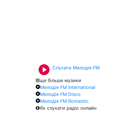
Слухати Мелодія FM
ще більше музики
Мелодія FM International
Мелодія FM Disco
Мелодія FM Romantic
Як слухати радіо онлайн