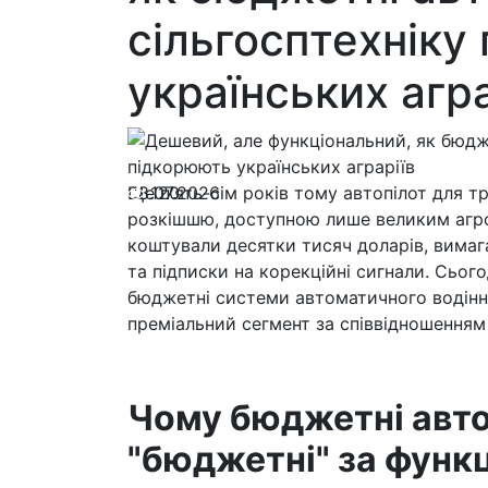
сільгосптехніку
українських агра
08.07.2026
Ще п'ять-сім років тому автопілот для 
120
розкішшю, доступною лише великим агр
коштували десятки тисяч доларів, вимаг
та підписки на корекційні сигнали. Сьог
бюджетні системи автоматичного водіння
преміальний сегмент за співвідношенням
Чому бюджетні авто
"бюджетні" за функ