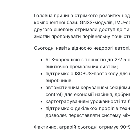
Головна причина стрімкого розвитку не
компонентної бази: GNSS-модулів, IMU-се
другого ешелону отримали доступ до тих 
змогли пропонувати порівняльну точність
Сьогодні навіть відносно недорогі автоп
RTK-корекцією з точністю до 2-2.5
виключно преміальних систем;
підтримкою ISOBUS-протоколу для ін
виробників;
автоматичним керуванням секціями 
control) для економії насіння, добрив
картографуванням урожайності та б
підтримкою декількох профілів тех
дозволяє переставляти систему мі
Фактично, аграрій сьогодні отримує 90-