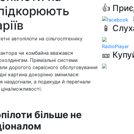
👍 Приє
 підкорюють
ріїв
📱 Слух
RadioPlayer
🎫 Купу
трактора чи комбайна вважався
охолдингам. Преміальні системи
али дорогого сервісного обслуговування
одні картина докорінно змінилася:
 наздогнали, а подекуди й перегнали
 ціна/можливості.
пілоти більше не
ціоналом