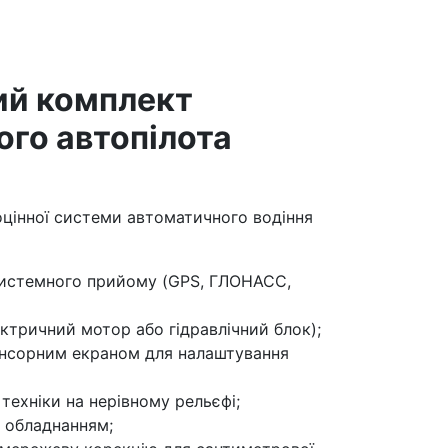
ий комплект
го автопілота
оцінної системи автоматичного водіння
истемного прийому (GPS, ГЛОНАСС,
ктричний мотор або гідравлічний блок);
енсорним екраном для налаштування
техніки на нерівному рельєфі;
м обладнанням;