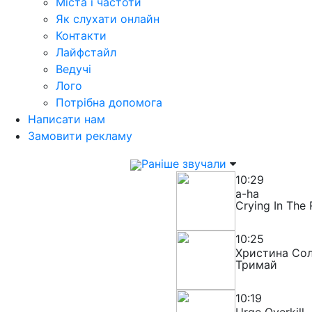
Міста і частоти
Як слухати онлайн
Контакти
Лайфстайл
Ведучі
Лого
Потрібна допомога
Написати нам
Замовити рекламу
Раніше звучали
10:29
a-ha
Crying In The 
10:25
Христина Сол
Тримай
10:19