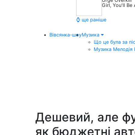
Urge Overkill
Girl, You'll 
⌚ ще раніше
Вівсянка-шоу
Музика
Що це була за пі
Музика Мелодія
Дешевий, але ф
як бюджетні авт