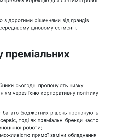
а мережеву корекцію для сантиметрової
о з дорогими рішеннями від грандів
 середньому ціновому сегменті.
у преміальних
бники сьогодні пропонують низку
ніям через їхню корпоративну політику
 — багато бюджетних рішень пропонують
сервіс, тоді як преміальні бренди часто
ноцінної роботи;
з можливістю прямої заміни обладнання