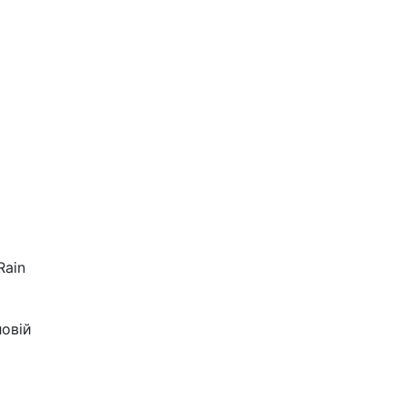
Rain
овій