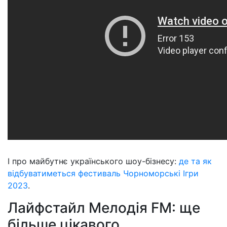
І про майбутнє українського шоу-бізнесу:
де та як
відбуватиметься фестиваль Чорноморські Ігри
2023
.
Лайфстайл Мелодія FM: ще
більше цікавого