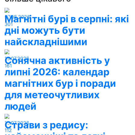
Магнітні бурі в серпні: які
07.08.2026
301
дні можуть бути
найскладнішими
Сонячна активність у
13.07.2026
161
липні 2026: календар
магнітних бур і поради
для метеочутливих
людей
Страви з редису:
10.07.2026
112