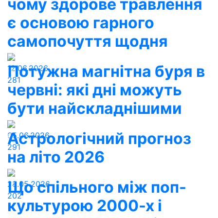
чому здорове травлення
є основою гарного
самопочуття щодня
Потужна магнітна буря в
12.06.2026
281
червні: які дні можуть
бути найскладнішими
Астрологічний прогноз
05.06.2026
291
на літо 2026
Що спільного між поп-
28.05.2026
202
культурою 2000-х і