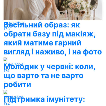
Весільний образ: як
26.06.2026
173
обрати базу під макіяж,
який матиме гарний
вигляд і наживо, і на фото
Молодик у червні: коли,
19.06.2026
174
що варто та не варто
робити
Підтримка імунітету:
15.06.2026
192