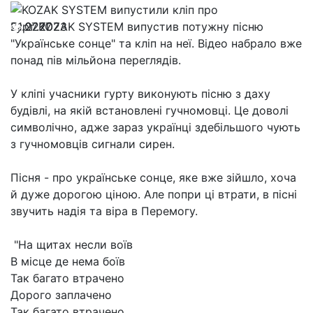
21.07.2023
Гурт KOZAK SYSTEM випустив потужну пісню
2277
"Українське сонце" та кліп на неї. Відео набрало вже
понад пів мільйона переглядів.
У кліпі учасники гурту виконують пісню з даху
будівлі, на якій встановлені гучномовці. Це доволі
символічно, адже зараз українці здебільшого чують
з гучномовців сигнали сирен.
Пісня - про українське сонце, яке вже зійшло, хоча
й дуже дорогою ціною. Але попри ці втрати, в пісні
звучить надія та віра в Перемогу.
"На щитах несли воїв
В місце де нема боїв
Так багато втрачено
Дорого заплачено
Так багато втрачено