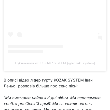
Публикация от KOZAK SYSTEM (@kozak_system)
В описі відео лідер гурту KOZAK SYSTEM Іван
Леньо розповів більше про сенс пісні:
"Ми вистояли найважчі дні війни. Ми переламали
хребта російській армії. Ми запалили вогонь
перемоги над злом. Ми народжуємось, росія