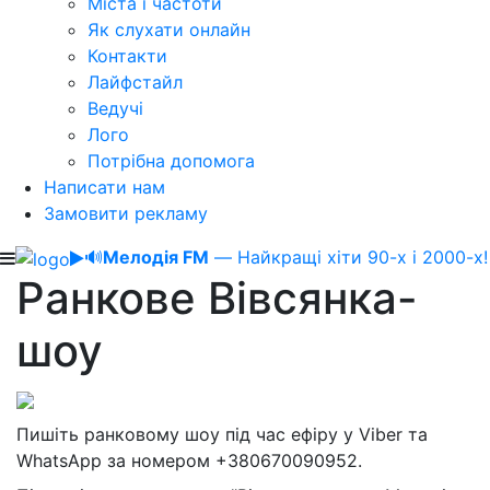
Міста і частоти
Як слухати онлайн
Контакти
Лайфстайл
Ведучі
Лого
Потрібна допомога
Написати нам
Замовити рекламу
🔊
Мелодія FM
— Найкращі хіти 90-х і 2000-х!
Ранкове Вівсянка-
шоу
Пишіть ранковому шоу під час ефіру у Viber та
WhatsApp за номером +380670090952.