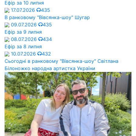
Ефір за 10 липня
17.07.2026
435
В ранковому "Вівсянка-шоу" Шугар
09.07.2026
435
Ефір за 9 липня
08.07.2026
434
Ефір за 8 липня
10.07.2026
432
Сьогодні в ранковому "Вівсянка-шоу" Cвітлана
Білоножко народна артистка України