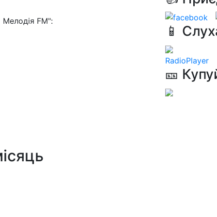
 Мелодія FM":
📱 Слух
RadioPlayer
🎫 Купу
місяць