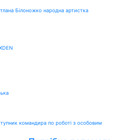
ітлана Білоножко народна артистка
OXDEN
ська
ступник командира по роботі з особовим