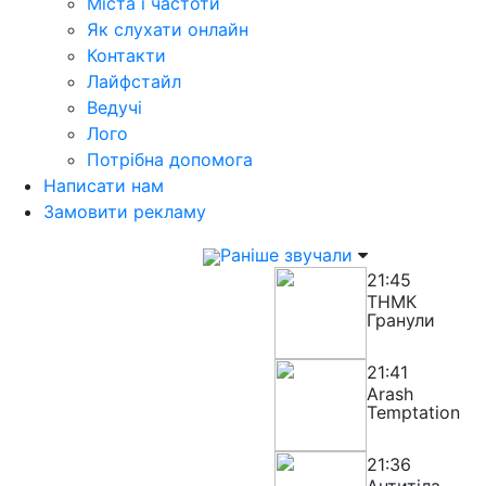
Міста і частоти
Як слухати онлайн
Контакти
Лайфстайл
Ведучі
Лого
Потрібна допомога
Написати нам
Замовити рекламу
Раніше звучали
21:45
ТНМК
Гранули
21:41
Arash
Temptation
21:36