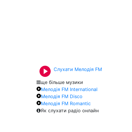
Слухати Мелодія FM
ще більше музики
Мелодія FM International
Мелодія FM Disco
Мелодія FM Romantic
Як слухати радіо онлайн