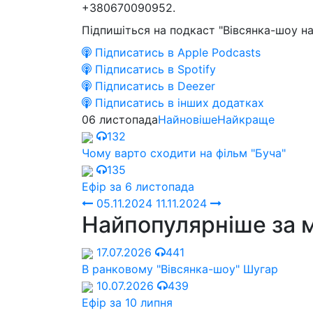
+380670090952.
Підпишіться на подкаст "Вівсянка-шоу на
Підписатись в Apple Podcasts
Підписатись в Spotify
Підписатись в Deezer
Підписатись в інших додатках
06 листопада
Найновіше
Найкраще
132
Чому варто сходити на фільм "Буча"
135
Ефір за 6 листопада
05.11.2024
11.11.2024
Найпопулярніше за 
17.07.2026
441
В ранковому "Вівсянка-шоу" Шугар
10.07.2026
439
Ефір за 10 липня