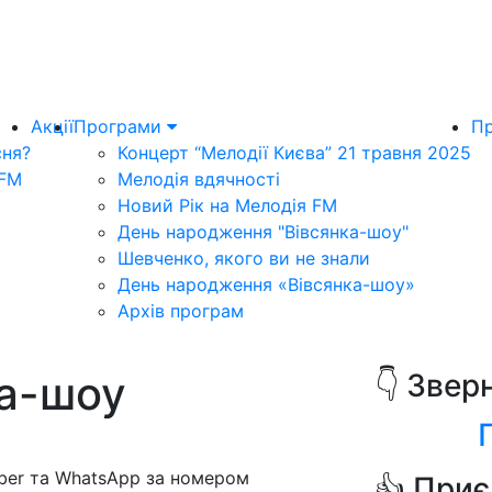
Акції
Програми
Пр
сня?
Концерт “Мелодії Києва” 21 травня 2025
 FM
Мелодія вдячності
Новий Рік на Мелодія FM
День народження "Вівсянка-шоу"
Шевченко, якого ви не знали
День народження «Вівсянка-шоу»
Архів програм
ка-шоу
👇 Звер
iber та WhatsApp за номером
👍 Приє