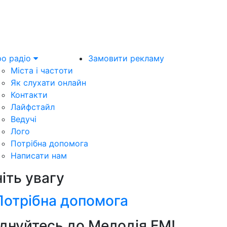
о радіо
Замовити рекламу
Міста і частоти
Як слухати онлайн
Контакти
Лайфстайл
Ведучі
Лого
Потрібна допомога
Написати нам
ніть увагу
Потрібна допомога
днуйтесь до Мелодія FM!