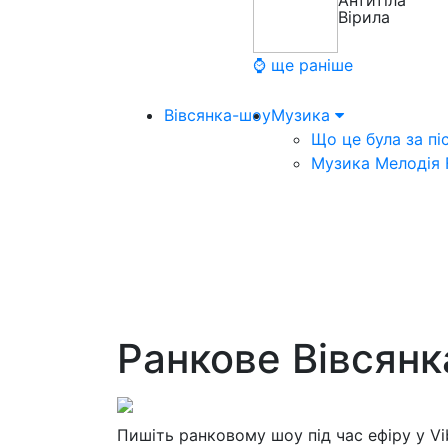
Антитіла
Вірила
⌚ ще раніше
Вівсянка-шоу
Музика
Що це була за пі
Музика Мелодія
Ранкове Вівсян
Пишіть ранковому шоу під час ефіру у V