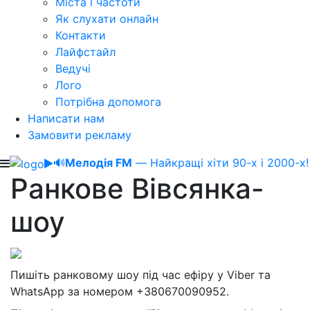
Міста і частоти
Як слухати онлайн
Контакти
Лайфстайл
Ведучі
Лого
Потрібна допомога
Написати нам
Замовити рекламу
🔊
Мелодія FM
— Найкращі хіти 90-х і 2000-х!
Ранкове Вівсянка-
шоу
Пишіть ранковому шоу під час ефіру у Viber та
WhatsApp за номером +380670090952.