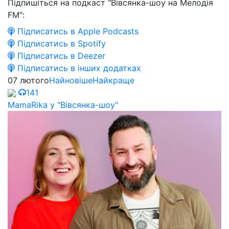
Підпишіться на подкаст "Вівсянка-шоу на Мелодія
FM":
Підписатись в Apple Podcasts
Підписатись в Spotify
Підписатись в Deezer
Підписатись в інших додатках
07 лютого
Найновіше
Найкраще
141
MamaRika у "Вівсянка-шоу"