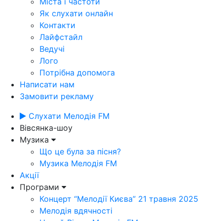
Міста і частоти
Як слухати онлайн
Контакти
Лайфстайл
Ведучі
Лого
Потрібна допомога
Написати нам
Замовити рекламу
Слухати Мелодія FM
Вівсянка-шоу
Музика
Що це була за пісня?
Музика Мелодія FM
Акції
Програми
Концерт “Мелодії Києва” 21 травня 2025
Мелодія вдячності