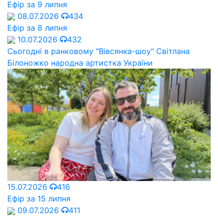
Ефір за 9 липня
08.07.2026
434
Ефір за 8 липня
10.07.2026
432
Сьогодні в ранковому "Вівсянка-шоу" Cвітлана
Білоножко народна артистка України
15.07.2026
416
Ефір за 15 липня
09.07.2026
411