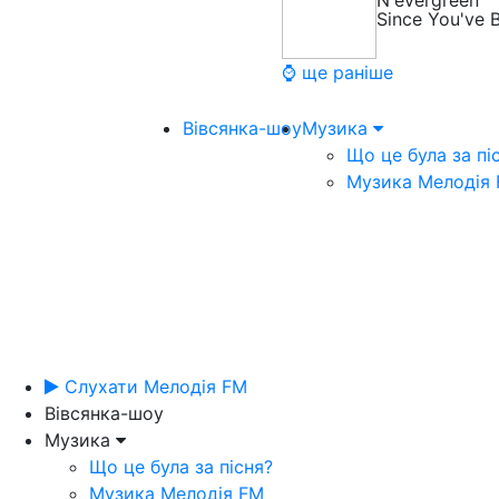
N'evergreen
Since You've 
⌚ ще раніше
Вівсянка-шоу
Музика
Що це була за пі
Музика Мелодія
Слухати Мелодія FM
Вівсянка-шоу
Музика
Що це була за пісня?
Музика Мелодія FM