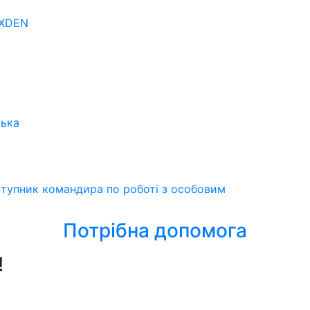
OXDEN
ська
ступник командира по роботі з особовим
Потрібна допомога
!