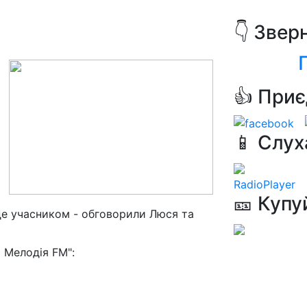
👇 Звер
👍 Приє
📱 Слух
RadioPlayer
🎫 Купу
уде учасником - обговорили Люся та
 Мелодія FM":