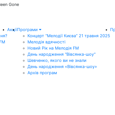
Been Gone
Акції
Програми
Пр
сня?
Концерт “Мелодії Києва” 21 травня 2025
 FM
Мелодія вдячності
Новий Рік на Мелодія FM
День народження "Вівсянка-шоу"
Шевченко, якого ви не знали
День народження «Вівсянка-шоу»
Архів програм