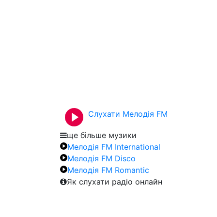
Слухати Мелодія FM
ще більше музики
Мелодія FM International
Мелодія FM Disco
Мелодія FM Romantic
Як слухати радіо онлайн