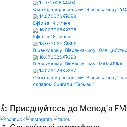
17.07.2026
404
Сьогодні в ранковому "Вівсянка-шоу" Y
14.07.2026
399
Ефір за 14 липня
16.07.2026
396
Ефір за 16 липня
13.07.2026
395
В ранковому "Вівсянка-шоу" Оля Цибуль
16.07.2026
393
В ранковому "Вівсянка-шоу" MAMARIKA
14.07.2026
387
Сьогодні в ранковому "Вівсянка-шоу" за
складом бригади "Гармаш"
👍 Приєднуйтесь до Мелодія FM