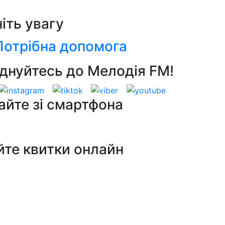
ніть увагу
Потрібна допомога
днуйтесь до Мелодія FM!
айте зі смартфона
йте квитки онлайн