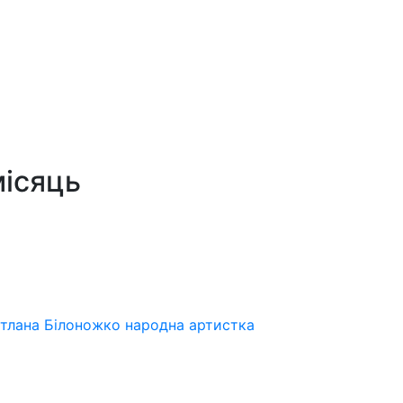
місяць
ітлана Білоножко народна артистка