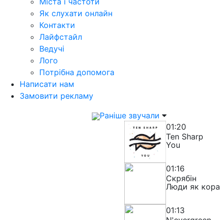
Міста і частоти
Як слухати онлайн
Контакти
Лайфстайл
Ведучі
Лого
Потрібна допомога
Написати нам
Замовити рекламу
Раніше звучали
01:20
Ten Sharp
You
01:16
Скрябін
Люди як кора
01:13