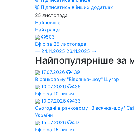
Підписатись в Deezer
Підписатись в інших додатках
25 листопада
Найновіше
Найкраще
503
Ефір за 25 листопада
24.11.2025
26.11.2025
Найпопулярніше за 
17.07.2026
439
В ранковому "Вівсянка-шоу" Шугар
10.07.2026
438
Ефір за 10 липня
10.07.2026
433
Сьогодні в ранковому "Вівсянка-шоу" Cв
України
15.07.2026
417
Ефір за 15 липня