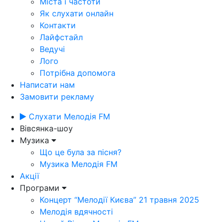
Міста і частоти
Як слухати онлайн
Контакти
Лайфстайл
Ведучі
Лого
Потрібна допомога
Написати нам
Замовити рекламу
Слухати Мелодія FM
Вівсянка-шоу
Музика
Що це була за пісня?
Музика Мелодія FM
Акції
Програми
Концерт “Мелодії Києва” 21 травня 2025
Мелодія вдячності