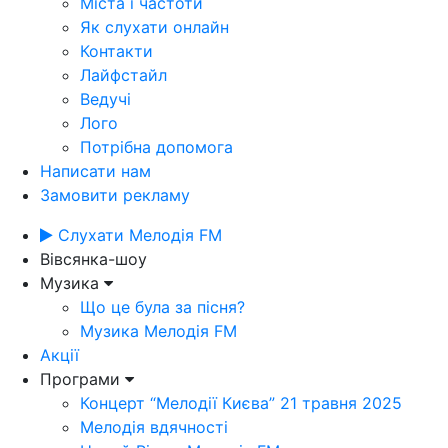
Міста і частоти
Як слухати онлайн
Контакти
Лайфстайл
Ведучі
Лого
Потрібна допомога
Написати нам
Замовити рекламу
Слухати Мелодія FM
Вівсянка-шоу
Музика
Що це була за пісня?
Музика Мелодія FM
Акції
Програми
Концерт “Мелодії Києва” 21 травня 2025
Мелодія вдячності