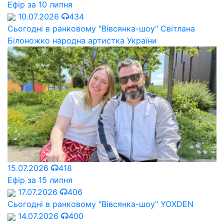
Ефір за 10 липня
10.07.2026
434
Сьогодні в ранковому "Вівсянка-шоу" Cвітлана
Білоножко народна артистка України
15.07.2026
418
Ефір за 15 липня
17.07.2026
406
Сьогодні в ранковому "Вівсянка-шоу" YOXDEN
14.07.2026
400