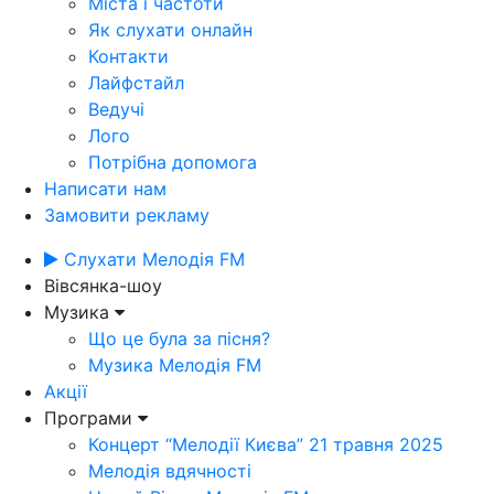
Міста і частоти
Як слухати онлайн
Контакти
Лайфстайл
Ведучі
Лого
Потрібна допомога
Написати нам
Замовити рекламу
Слухати Мелодія FM
Вівсянка-шоу
Музика
Що це була за пісня?
Музика Мелодія FM
Акції
Програми
Концерт “Мелодії Києва” 21 травня 2025
Мелодія вдячності