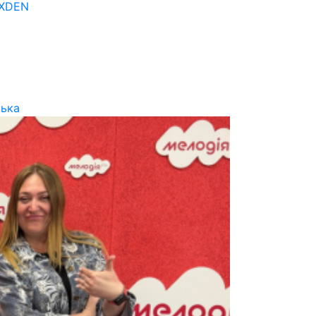
OXDEN
ська