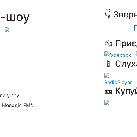
а-шоу
👇 Звер
👍 Приє
📱 Слух
RadioPlayer
🎫 Купу
и у гру.
 Мелодія FM":