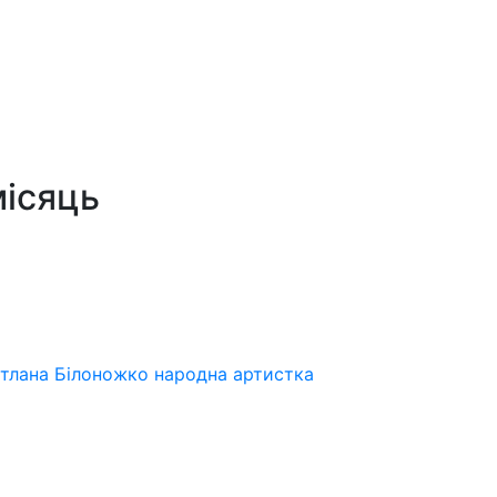
місяць
ітлана Білоножко народна артистка