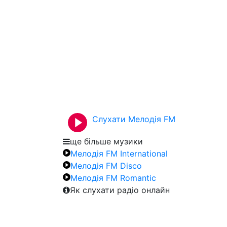
Слухати Мелодія FM
ще більше музики
Мелодія FM International
Мелодія FM Disco
Мелодія FM Romantic
Як слухати радіо онлайн