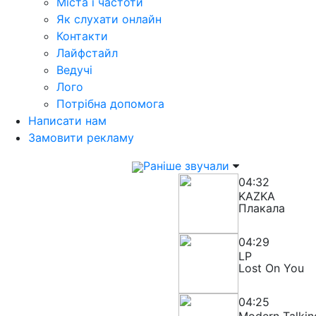
Міста і частоти
Як слухати онлайн
Контакти
Лайфстайл
Ведучі
Лого
Потрібна допомога
Написати нам
Замовити рекламу
Раніше звучали
04:32
KAZKA
Плакала
04:29
LP
Lost On You
04:25