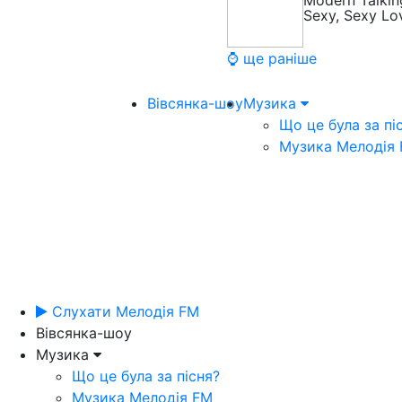
Modern Talkin
Sexy, Sexy Lo
⌚ ще раніше
Вівсянка-шоу
Музика
Що це була за пі
Музика Мелодія
Слухати Мелодія FM
Вівсянка-шоу
Музика
Що це була за пісня?
Музика Мелодія FM