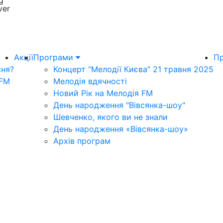
g
ver
Акції
Програми
Пр
сня?
Концерт “Мелодії Києва” 21 травня 2025
 FM
Мелодія вдячності
Новий Рік на Мелодія FM
День народження "Вівсянка-шоу"
Шевченко, якого ви не знали
День народження «Вівсянка-шоу»
Архів програм