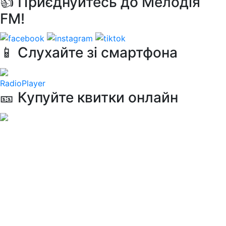
👍 Приєднуйтесь до Мелодія
FM!
📱 Слухайте зі смартфона
RadioPlayer
🎫 Купуйте квитки онлайн