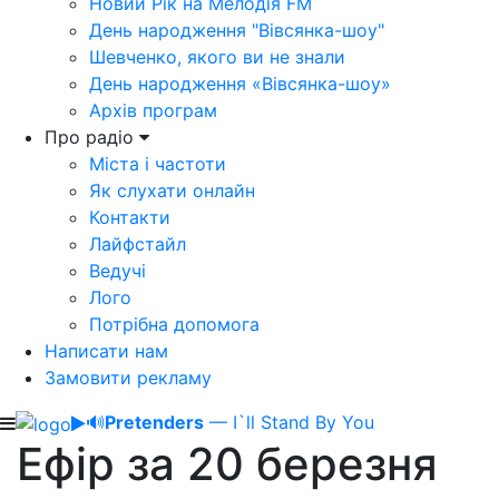
Новий Рік на Мелодія FM
День народження "Вівсянка-шоу"
Шевченко, якого ви не знали
День народження «Вівсянка-шоу»
Архів програм
Про радіо
Міста і частоти
Як слухати онлайн
Контакти
Лайфстайл
Ведучі
Лого
Потрібна допомога
Написати нам
Замовити рекламу
🔊
Pretenders
— I`ll Stand By You
Ефір за 20 березня