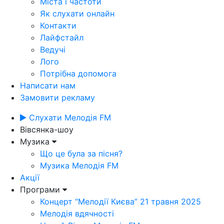
Міста і частоти
Як слухати онлайн
Контакти
Лайфстайл
Ведучі
Лого
Потрібна допомога
Написати нам
Замовити рекламу
Слухати Мелодія FM
Вівсянка-шоу
Музика
Що це була за пісня?
Музика Мелодія FM
Акції
Програми
Концерт “Мелодії Києва” 21 травня 2025
Мелодія вдячності