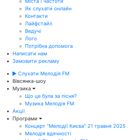
Міста і частоти
Як слухати онлайн
Контакти
Лайфстайл
Ведучі
Лого
Потрібна допомога
Написати нам
Замовити рекламу
Слухати Мелодія FM
Вівсянка-шоу
Музика
Що це була за пісня?
Музика Мелодія FM
Акції
Програми
Концерт “Мелодії Києва” 21 травня 2025
Мелодія вдячності