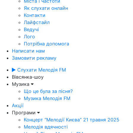
Міста і частоти
Як слухати онлайн
Контакти
Лайфстайл
Ведучі
Лого
Потрібна допомога
Написати нам
Замовити рекламу
Слухати Мелодія FM
Вівсянка-шоу
Музика
Що це була за пісня?
Музика Мелодія FM
Акції
Програми
Концерт “Мелодії Києва” 21 травня 2025
Мелодія вдячності