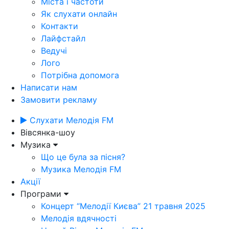
Міста і частоти
Як слухати онлайн
Контакти
Лайфстайл
Ведучі
Лого
Потрібна допомога
Написати нам
Замовити рекламу
Слухати Мелодія FM
Вівсянка-шоу
Музика
Що це була за пісня?
Музика Мелодія FM
Акції
Програми
Концерт “Мелодії Києва” 21 травня 2025
Мелодія вдячності