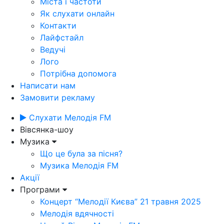
Міста і частоти
Як слухати онлайн
Контакти
Лайфстайл
Ведучі
Лого
Потрібна допомога
Написати нам
Замовити рекламу
Слухати Мелодія FM
Вівсянка-шоу
Музика
Що це була за пісня?
Музика Мелодія FM
Акції
Програми
Концерт “Мелодії Києва” 21 травня 2025
Мелодія вдячності