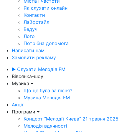
Міста і частоти
Як слухати онлайн
Контакти
Лайфстайл
Ведучі
Лого
Потрібна допомога
Написати нам
Замовити рекламу
Слухати Мелодія FM
Вівсянка-шоу
Музика
Що це була за пісня?
Музика Мелодія FM
Акції
Програми
Концерт “Мелодії Києва” 21 травня 2025
Мелодія вдячності