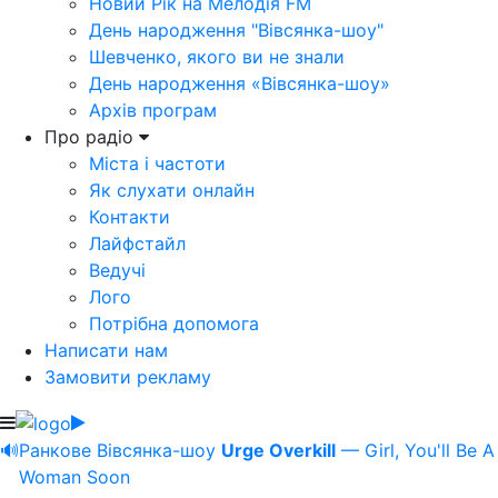
Новий Рік на Мелодія FM
День народження "Вівсянка-шоу"
Шевченко, якого ви не знали
День народження «Вівсянка-шоу»
Архів програм
Про радіо
Міста і частоти
Як слухати онлайн
Контакти
Лайфстайл
Ведучі
Лого
Потрібна допомога
Написати нам
Замовити рекламу
🔊
Ранкове Вівсянка-шоу
Urge Overkill
— Girl, You'll Be A
Woman Soon