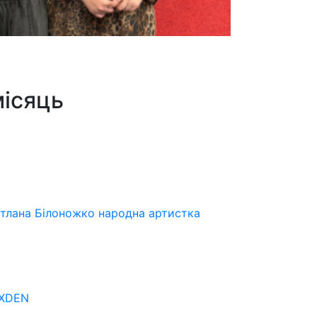
місяць
ітлана Білоножко народна артистка
OXDEN