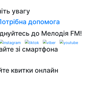
ніть увагу
Потрібна допомога
днуйтесь до Мелодія FM!
айте зі смартфона
йте квитки онлайн