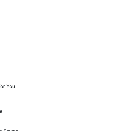
For You
e