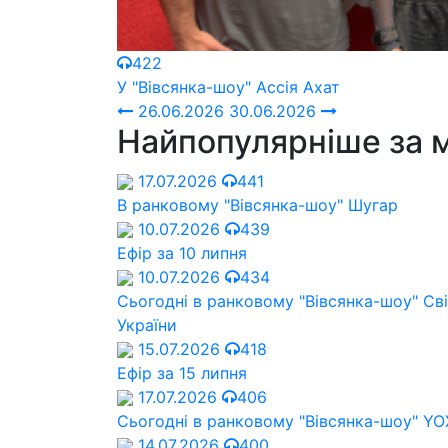
422
У "Вівсянка-шоу" Ассія Ахат
26.06.2026
30.06.2026
Найпопулярніше за 
17.07.2026
441
В ранковому "Вівсянка-шоу" Шугар
10.07.2026
439
Ефір за 10 липня
10.07.2026
434
Сьогодні в ранковому "Вівсянка-шоу" Cв
України
15.07.2026
418
Ефір за 15 липня
17.07.2026
406
Сьогодні в ранковому "Вівсянка-шоу" Y
14.07.2026
400