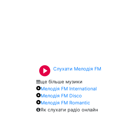
Слухати Мелодія FM
ще більше музики
Мелодія FM International
Мелодія FM Disco
Мелодія FM Romantic
Як слухати радіо онлайн