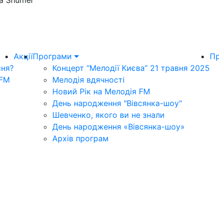
а Shumei
Акції
Програми
Пр
сня?
Концерт “Мелодії Києва” 21 травня 2025
 FM
Мелодія вдячності
Новий Рік на Мелодія FM
День народження "Вівсянка-шоу"
Шевченко, якого ви не знали
День народження «Вівсянка-шоу»
Архів програм