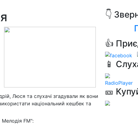
ня
👇 Звер
👍 Приє
📱 Слух
RadioPlayer
🎫 Купу
рій, Люся та слухачі згадували як вони
 використати національний кешбек та
 Мелодія FM":