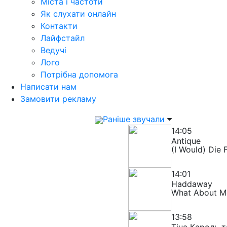
Міста і частоти
Як слухати онлайн
Контакти
Лайфстайл
Ведучі
Лого
Потрібна допомога
Написати нам
Замовити рекламу
Раніше звучали
14:05
Antique
(I Would) Die 
14:01
Haddaway
What About M
13:58