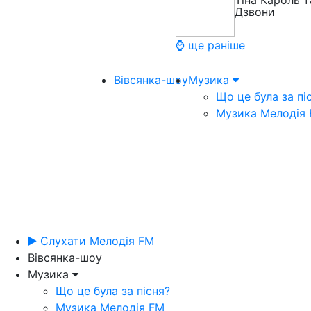
Тіна Кароль т
Дзвони
⌚ ще раніше
Вівсянка-шоу
Музика
Що це була за пі
Музика Мелодія
Слухати Мелодія FM
Вівсянка-шоу
Музика
Що це була за пісня?
Музика Мелодія FM