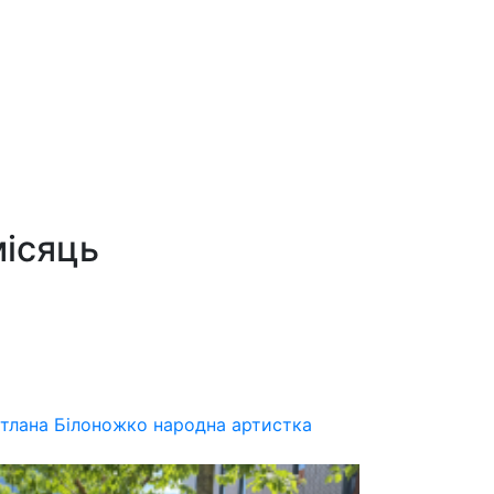
місяць
ітлана Білоножко народна артистка