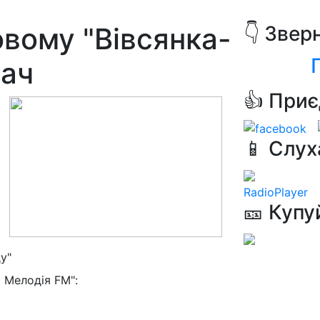
овому "Вівсянка-
👇 Звер
бач
👍 Приє
📱 Слух
RadioPlayer
🎫 Купу
у"
 Мелодія FM":