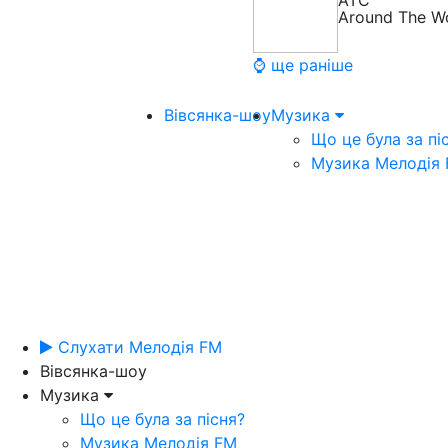
ATC
Around The Wo
⌚ ще раніше
Вівсянка-шоу
Музика
Що це була за пі
Музика Мелодія
Слухати Мелодія FM
Вівсянка-шоу
Музика
Що це була за пісня?
Музика Мелодія FM