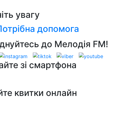
ніть увагу
Потрібна допомога
днуйтесь до Мелодія FM!
айте зі смартфона
йте квитки онлайн