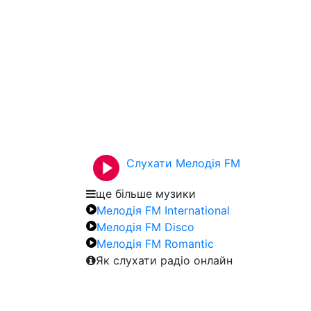
Слухати Мелодія FM
ще більше музики
Мелодія FM International
Мелодія FM Disco
Мелодія FM Romantic
Як слухати радіо онлайн