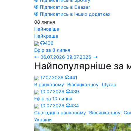
Підписатись в Spotify
Підписатись в Deezer
Підписатись в інших додатках
08 липня
Найновіше
Найкраще
436
Ефір за 8 липня
06.07.2026
09.07.2026
Найпопулярніше за 
17.07.2026
441
В ранковому "Вівсянка-шоу" Шугар
10.07.2026
439
Ефір за 10 липня
10.07.2026
434
Сьогодні в ранковому "Вівсянка-шоу" Cв
України