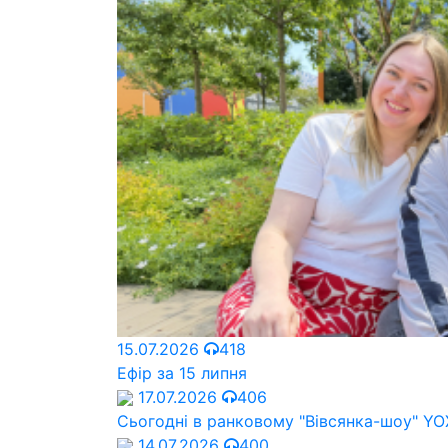
15.07.2026
418
Ефір за 15 липня
17.07.2026
406
Сьогодні в ранковому "Вівсянка-шоу" Y
14.07.2026
400