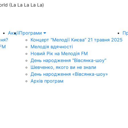
rld (La La La La La)
Акції
Програми
Пр
сня?
Концерт “Мелодії Києва” 21 травня 2025
 FM
Мелодія вдячності
Новий Рік на Мелодія FM
День народження "Вівсянка-шоу"
Шевченко, якого ви не знали
День народження «Вівсянка-шоу»
Архів програм