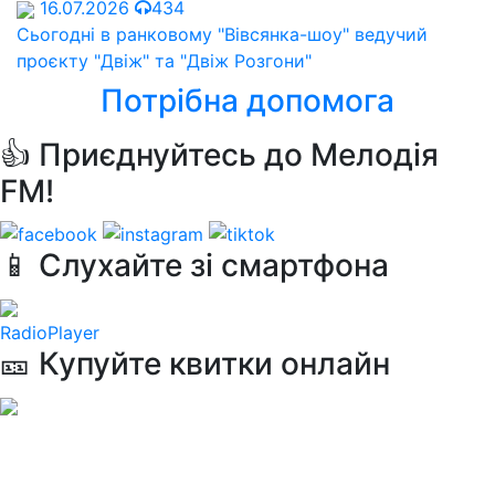
16.07.2026
434
Сьогодні в ранковому "Вівсянка-шоу" ведучий
проєкту "Двіж" та "Двіж Розгони"
Потрібна допомога
👍 Приєднуйтесь до Мелодія
FM!
📱 Слухайте зі смартфона
RadioPlayer
🎫 Купуйте квитки онлайн