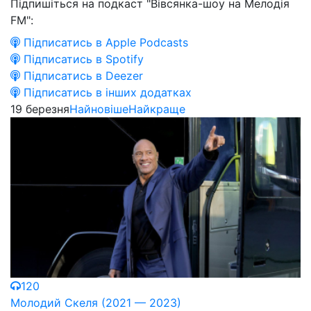
Підпишіться на подкаст "Вівсянка-шоу на Мелодія
FM":
Підписатись в Apple Podcasts
Підписатись в Spotify
Підписатись в Deezer
Підписатись в інших додатках
19 березня
Найновіше
Найкраще
120
Молодий Скеля (2021 — 2023)