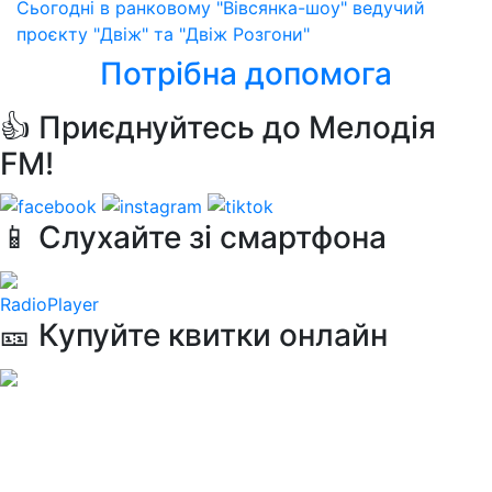
Сьогодні в ранковому "Вівсянка-шоу" ведучий
проєкту "Двіж" та "Двіж Розгони"
Потрібна допомога
👍 Приєднуйтесь до Мелодія
FM!
📱 Слухайте зі смартфона
RadioPlayer
🎫 Купуйте квитки онлайн