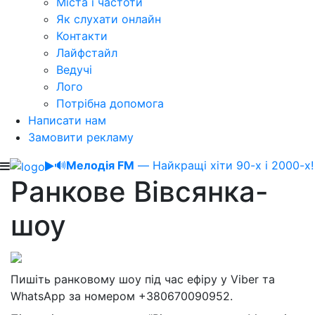
Міста і частоти
Як слухати онлайн
Контакти
Лайфстайл
Ведучі
Лого
Потрібна допомога
Написати нам
Замовити рекламу
🔊
Мелодія FM
— Найкращі хіти 90-х і 2000-х!
Ранкове Вівсянка-
шоу
Пишіть ранковому шоу під час ефіру у Viber та
WhatsApp за номером +380670090952.