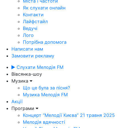
Міста і частоти
Як слухати онлайн
Контакти
Лайфстайл
Ведучі
Лого
Потрібна допомога
Написати нам
Замовити рекламу
Слухати Мелодія FM
Вівсянка-шоу
Музика
Що це була за пісня?
Музика Мелодія FM
Акції
Програми
Концерт “Мелодії Києва” 21 травня 2025
Мелодія вдячності