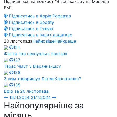
Підпишіться на подкаст "Вівсянка-шоу на Мелодія
FM":
Підписатись в Apple Podcasts
Підписатись в Spotify
Підписатись в Deezer
Підписатись в інших додатках
20 листопада
Найновіше
Найкраще
151
Факти про сексуальні фантазії
127
Тарас Чмут у Вівсянка-шоу
128
З ким товаришує Євген Клопотенко?
135
Ефір за 20 листопада
15.11.2024
21.11.2024
Найпопулярніше за
місяць