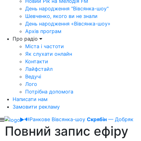
Новий Рік на Мелодія FM
День народження "Вівсянка-шоу"
Шевченко, якого ви не знали
День народження «Вівсянка-шоу»
Архів програм
Про радіо
Міста і частоти
Як слухати онлайн
Контакти
Лайфстайл
Ведучі
Лого
Потрібна допомога
Написати нам
Замовити рекламу
🔊
Ранкове Вівсянка-шоу
Скрябін
— Добряк
Повний запис ефіру