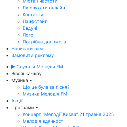
Міста і частоти
Як слухати онлайн
Контакти
Лайфстайл
Ведучі
Лого
Потрібна допомога
Написати нам
Замовити рекламу
Слухати Мелодія FM
Вівсянка-шоу
Музика
Що це була за пісня?
Музика Мелодія FM
Акції
Програми
Концерт “Мелодії Києва” 21 травня 2025
Мелодія вдячності