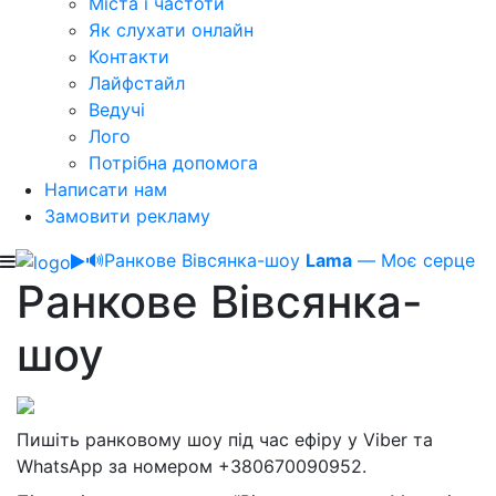
Міста і частоти
Як слухати онлайн
Контакти
Лайфстайл
Ведучі
Лого
Потрібна допомога
Написати нам
Замовити рекламу
🔊
Ранкове Вівсянка-шоу
Lama
— Моє cерце
Ранкове Вівсянка-
шоу
Пишіть ранковому шоу під час ефіру у Viber та
WhatsApp за номером +380670090952.