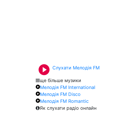
Слухати Мелодія FM
ще більше музики
Мелодія FM International
Мелодія FM Disco
Мелодія FM Romantic
Як слухати радіо онлайн