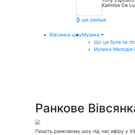
Tony Esposito
Kalimba De L
⌚ ще раніше
Вівсянка-шоу
Музика
Що це була за пі
Музика Мелодія
Ранкове Вівсян
Пишіть ранковому шоу під час ефіру у V