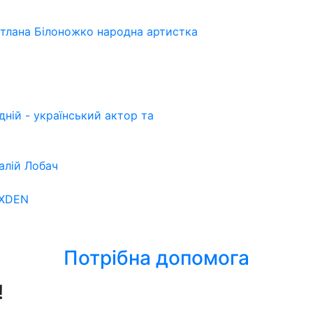
ітлана Білоножко народна артистка
ній - український актор та
алій Лобач
OXDEN
Потрібна допомога
!