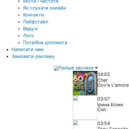
Міста і частоти
Як слухати онлайн
Контакти
Лайфстайл
Ведучі
Лого
Потрібна допомога
Написати нам
Замовити рекламу
Раніше звучали
04:02
Cher
Dov'e L'amore
03:57
Ірина Білик
Сніг
03:54