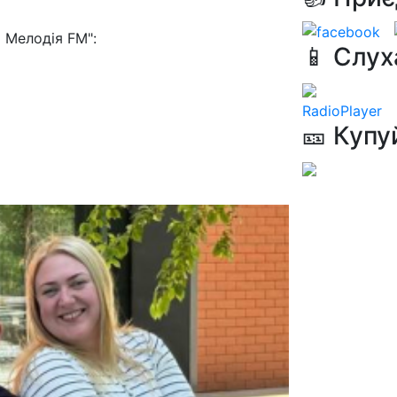
 Мелодія FM":
📱 Слух
RadioPlayer
🎫 Купу