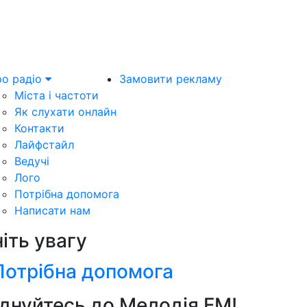
о радіо
Замовити рекламу
Міста і частоти
Як слухати онлайн
Контакти
Лайфстайл
Ведучі
Лого
Потрібна допомога
Написати нам
ніть увагу
Потрібна допомога
днуйтесь до Мелодія FM!