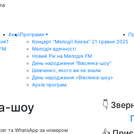
una
Акції
Програми
Пр
сня?
Концерт “Мелодії Києва” 21 травня 2025
 FM
Мелодія вдячності
Новий Рік на Мелодія FM
День народження "Вівсянка-шоу"
Шевченко, якого ви не знали
День народження «Вівсянка-шоу»
Архів програм
ка-шоу
👇 Звер
iber та WhatsApp за номером
👍 Приє