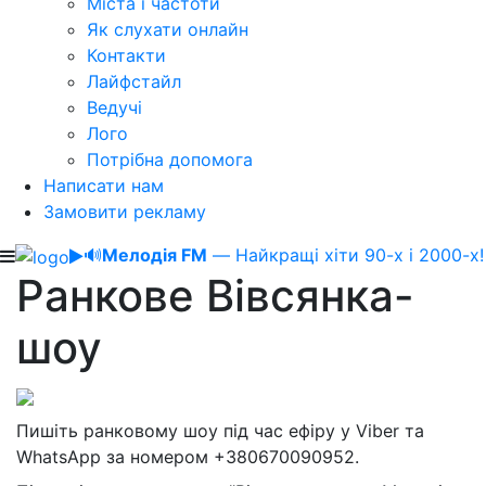
Міста і частоти
Як слухати онлайн
Контакти
Лайфстайл
Ведучі
Лого
Потрібна допомога
Написати нам
Замовити рекламу
🔊
Мелодія FM
— Найкращі хіти 90-х і 2000-х!
Ранкове Вівсянка-
шоу
Пишіть ранковому шоу під час ефіру у Viber та
WhatsApp за номером +380670090952.