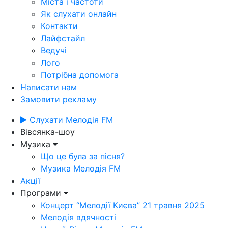
Міста і частоти
Як слухати онлайн
Контакти
Лайфстайл
Ведучі
Лого
Потрібна допомога
Написати нам
Замовити рекламу
Слухати Мелодія FM
Вівсянка-шоу
Музика
Що це була за пісня?
Музика Мелодія FM
Акції
Програми
Концерт “Мелодії Києва” 21 травня 2025
Мелодія вдячності