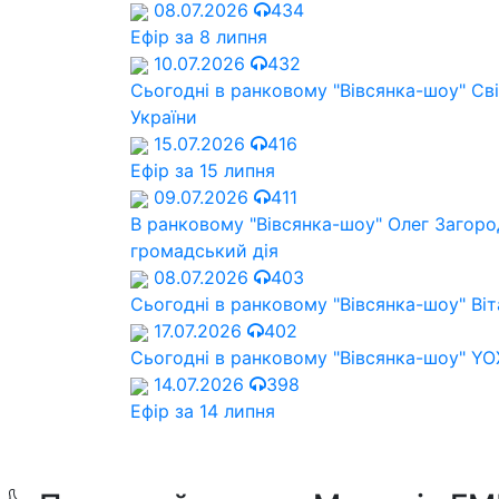
08.07.2026
434
Ефір за 8 липня
10.07.2026
432
Сьогодні в ранковому "Вівсянка-шоу" Cв
України
15.07.2026
416
Ефір за 15 липня
09.07.2026
411
В ранковому "Вівсянка-шоу" Олег Загород
громадський дія
08.07.2026
403
Сьогодні в ранковому "Вівсянка-шоу" Віт
17.07.2026
402
Сьогодні в ранковому "Вівсянка-шоу" Y
14.07.2026
398
Ефір за 14 липня