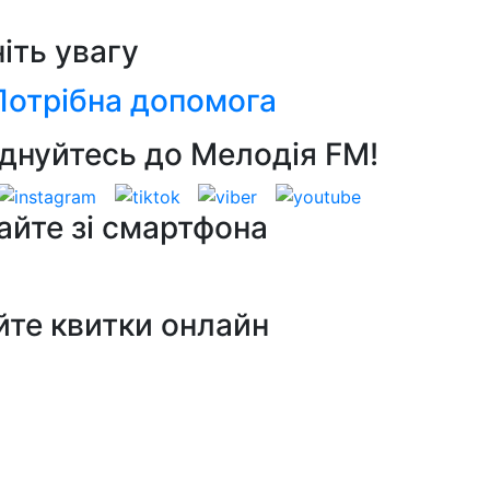
ніть увагу
Потрібна допомога
днуйтесь до Мелодія FM!
айте зі смартфона
йте квитки онлайн