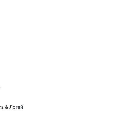
e
ers & Логай