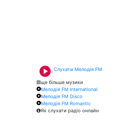
Слухати Мелодія FM
ще більше музики
Мелодія FM International
Мелодія FM Disco
Мелодія FM Romantic
Як слухати радіо онлайн