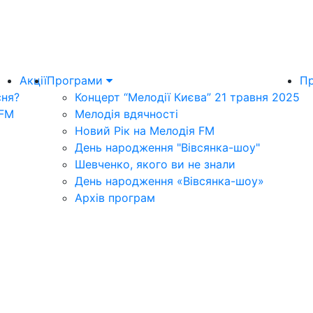
Акції
Програми
Пр
сня?
Концерт “Мелодії Києва” 21 травня 2025
 FM
Мелодія вдячності
Новий Рік на Мелодія FM
День народження "Вівсянка-шоу"
Шевченко, якого ви не знали
День народження «Вівсянка-шоу»
Архів програм