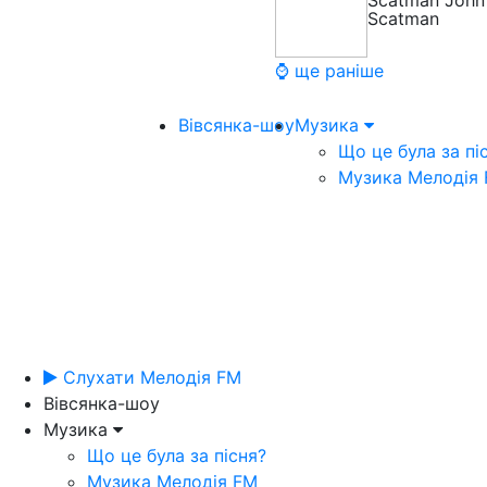
Scatman John
Scatman
⌚ ще раніше
Вівсянка-шоу
Музика
Що це була за пі
Музика Мелодія
Слухати Мелодія FM
Вівсянка-шоу
Музика
Що це була за пісня?
Музика Мелодія FM