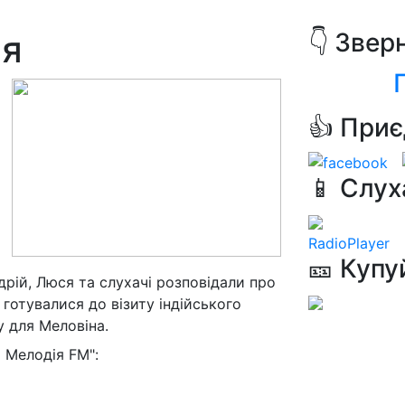
ня
👇 Звер
👍 Приє
📱 Слух
RadioPlayer
🎫 Купу
рій, Люся та слухачі розповідали про
готувалися до візиту індійського
у для Меловіна.
 Мелодія FM":