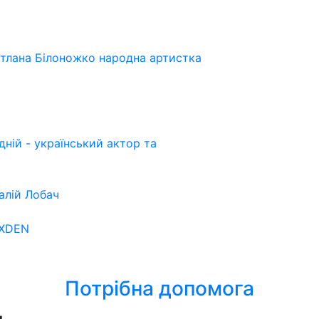
ітлана Білоножко народна артистка
ній - український актор та
алій Лобач
OXDEN
Потрібна допомога