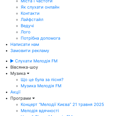
Міста і частоти
Як слухати онлайн
Контакти
Лайфстайл
Ведучі
Лого
Потрібна допомога
Написати нам
Замовити рекламу
Слухати Мелодія FM
Вівсянка-шоу
Музика
Що це була за пісня?
Музика Мелодія FM
Акції
Програми
Концерт “Мелодії Києва” 21 травня 2025
Мелодія вдячності