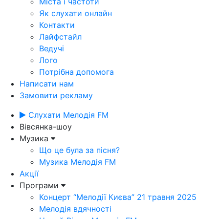
Міста і частоти
Як слухати онлайн
Контакти
Лайфстайл
Ведучі
Лого
Потрібна допомога
Написати нам
Замовити рекламу
Слухати Мелодія FM
Вівсянка-шоу
Музика
Що це була за пісня?
Музика Мелодія FM
Акції
Програми
Концерт “Мелодії Києва” 21 травня 2025
Мелодія вдячності